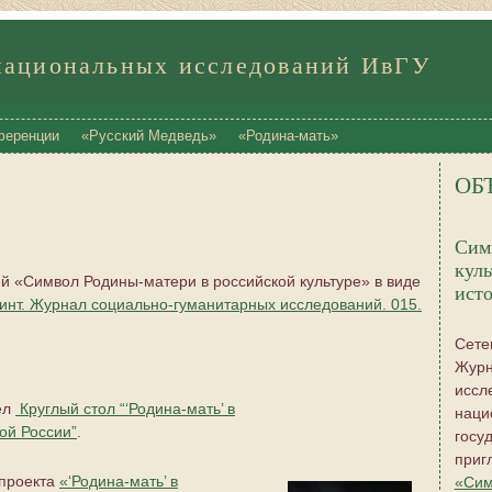
национальных исследований ИвГУ
ференции
«Русский Медведь»
«Родина-мать»
ОБ
Сим
куль
й «Символ Родины-матери в российской культуре» в виде
ист
инт. Журнал социально-гуманитарных исследований. 015.
Сете
Журн
иссл
ел
Круглый стол “‘Родина-мать’ в
наци
ой России”
.
госу
приг
 проекта
«‘Родина-мать’ в
«Сим