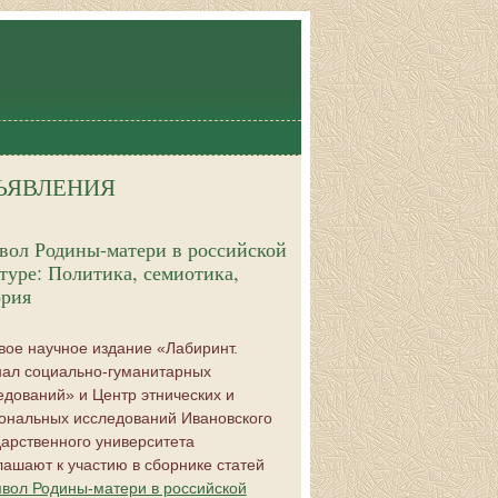
ЪЯВЛЕНИЯ
вол Родины-матери в российской
туре: Политика, семиотика,
ория
вое научное издание «Лабиринт.
ал социально-гуманитарных
едований» и Центр этнических и
ональных исследований Ивановского
дарственного университета
лашают к участию в сборнике статей
вол Родины-матери в российской