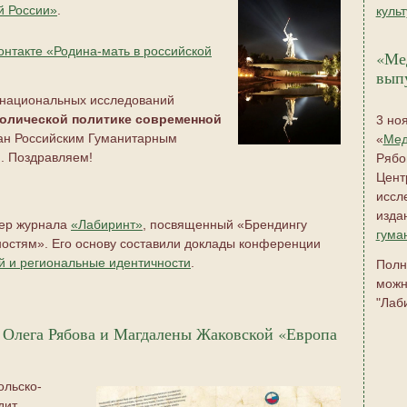
й России»
.
куль
онтакте «Родина-мать в российской
«Ме
вып
и национальных исследований
олической политике современной
3 но
жан Российским Гуманитарным
«
Мед
. Поздравляем!
Рябо
Цент
иссл
изда
мер журнала
«Лабиринт»
, посвященный «Брендингу
гума
остям». Его основу составили доклады конференции
й и региональные идентичности
.
Полн
можн
"Лаб
 Олега Рябова и Магдалены Жаковской «Европа
ольско-
дит