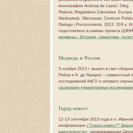
монография
Andrzej de Lazari, Oleg
Riabow, Magdalena Zakowska. Europa 
Niedzwiedz. Warszawa: Centrum Polsk
Dialogu i Porozumienia, 2013. 319 s.
Из
подготовлено в рамках проекта ЦЭН
медведь»: История, семиотика, полит
Медведь и Россия
3 ноября 2013 г. вышел в свет сборни
Рябов и А. де Лазари) – совместный 
исследований ИвГУ и сетевого научно
социально-гуманитарных исследован
Город невест
12-13 сентября 2013 года в гг. Иван
конференция
«”Город невест?” Брен
идентичности»
, организованная Цент