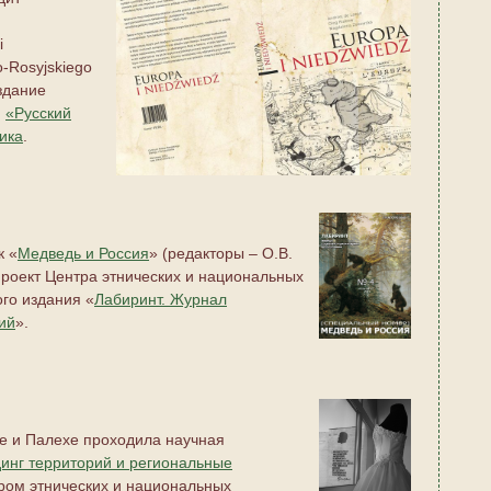
i
o-Rosyjskiego
дание
И
«Русский
ика
.
к «
Медведь и Россия
» (редакторы – О.В.
проект Центра этнических и национальных
го издания «
Лабиринт. Журнал
ий
».
ове и Палехе проходила научная
динг территорий и региональные
ром этнических и национальных