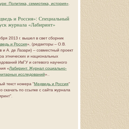
туре: Политика, семиотика, история»
.
дведь и Россия»: Специальный
уск журнала «Лабиринт»
ября 2013 г. вышел в свет сборник
ведь и Россия
», (редакторы – О.В.
в и А. де Лазари) – совместный проект
ра этнических и национальных
едований ИвГУ и сетевого научного
ния «
Лабиринт. Журнал социально-
нитарных исследований
»..
ый текст номера "
Медведь и Россия
"
о скачать по ссылке с сайта журнала
иринт".