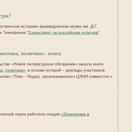
тура?
арственном историко-краеведческом музее им. Д.Г.
а Тимофеева "
Существует ли российская культура
".
емиотика, политика»: книга
льстве «Новое литературное обозрение» вышла книга
ка, политика»
, в основе которой – доклады участников
ново / Плес - Лодзь), организованного ЦЭНИ совместно с
енческой науки работала секция
«Этнические и