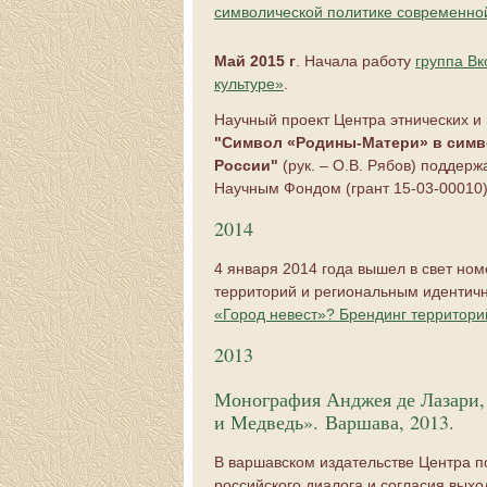
символической политике современно
Май 2015 г
. Начала работу
группа Вк
культуре»
.
Научный проект Центра этнических 
"Символ «Родины-Матери» в симв
России"
(рук. – О.В. Рябов) поддер
Научным Фондом (грант 15-03-00010)
2014
4 января 2014 года вышел в свет но
территорий и региональным идентичн
«Город невест»? Брендинг территори
2013
Монография Анджея де Лазари,
и Медведь». Варшава, 2013.
В варшавском издательстве Центра п
российского диалога и согласия выхо