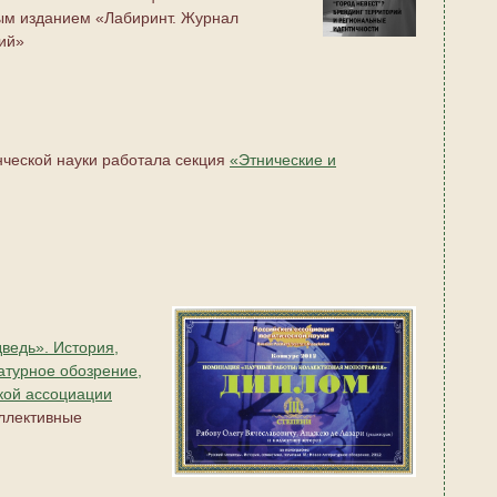
ым изданием «Лабиринт. Журнал
ий»
енческой науки работала секция
«Этнические и
ведь». История,
атурное обозрение,
кой ассоциации
ллективные